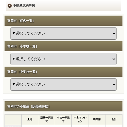
不動産成約事例
富岡市［町名一覧］
富岡市［小学校一覧］
富岡市［中学校一覧］
富岡市の不動産［販売物件数］
新築一戸建
中古一戸建
中古マンシ
土地
事業用
合計
て
て
ョン