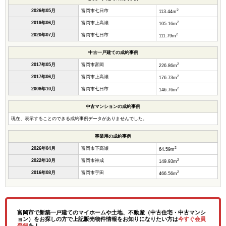
2
2026年05月
富岡市七日市
113.44m
2
2019年06月
富岡市上高瀬
105.16m
2
2020年07月
富岡市七日市
111.79m
中古一戸建ての成約事例
2
2017年05月
富岡市富岡
226.86m
2
2017年06月
富岡市上高瀬
176.73m
2
2008年10月
富岡市七日市
146.76m
中古マンションの成約事例
現在、表示することのできる成約事例データがありませんでした。
事業用の成約事例
2
2026年04月
富岡市下高瀬
64.59m
2
2022年10月
富岡市神成
149.93m
2
2016年08月
富岡市宇田
466.56m
富岡市で新築一戸建てのマイホームや土地、不動産（中古住宅・中古マンシ
ョン）をお探しの方で上記販売物件情報をお知りになりたい方は
今すぐ会員
登録
を！