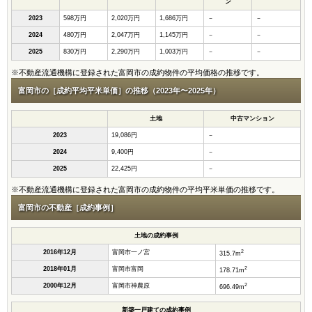
ン
2023
598万円
2,020万円
1,686万円
－
－
2024
480万円
2,047万円
1,145万円
－
－
2025
830万円
2,290万円
1,003万円
－
－
※不動産流通機構に登録された富岡市の成約物件の平均価格の推移です。
富岡市の［成約平均平米単価］の推移（2023年〜2025年）
土地
中古マンション
2023
19,086円
－
2024
9,400円
－
2025
22,425円
－
※不動産流通機構に登録された富岡市の成約物件の平均平米単価の推移です。
富岡市の不動産［成約事例］
土地の成約事例
2
2016年12月
富岡市一ノ宮
315.7m
2
2018年01月
富岡市富岡
178.71m
2
2000年12月
富岡市神農原
696.49m
新築一戸建ての成約事例