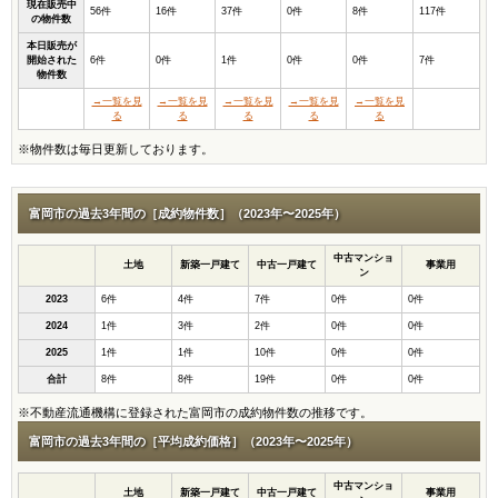
現在販売中
56件
16件
37件
0件
8件
117件
の物件数
本日販売が
開始された
6件
0件
1件
0件
0件
7件
物件数
→一覧を見
→一覧を見
→一覧を見
→一覧を見
→一覧を見
る
る
る
る
る
※物件数は毎日更新しております。
富岡市の過去3年間の［成約物件数］（2023年〜2025年）
中古マンショ
土地
新築一戸建て
中古一戸建て
事業用
ン
2023
6件
4件
7件
0件
0件
2024
1件
3件
2件
0件
0件
2025
1件
1件
10件
0件
0件
合計
8件
8件
19件
0件
0件
※不動産流通機構に登録された富岡市の成約物件数の推移です。
富岡市の過去3年間の［平均成約価格］（2023年〜2025年）
中古マンショ
土地
新築一戸建て
中古一戸建て
事業用