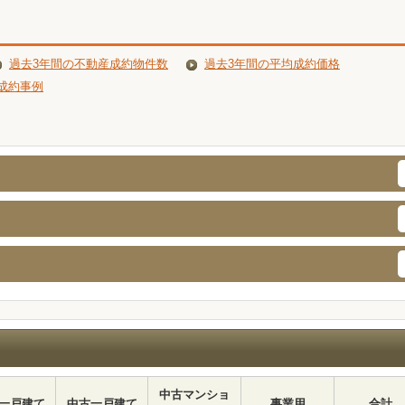
過去3年間の不動産成約物件数
過去3年間の平均成約価格
成約事例
中古マンショ
一戸建て
中古一戸建て
事業用
合計