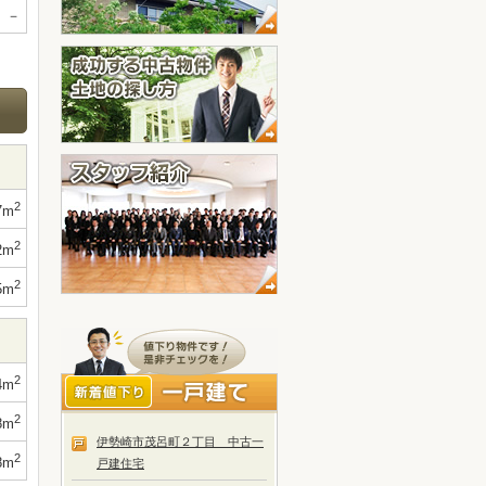
－
2
7m
2
2m
2
5m
2
4m
2
8m
伊勢崎市茂呂町２丁目 中古一
2
8m
戸建住宅