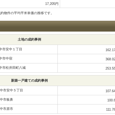
17,205円
成約物件の平均平米単価の推移です。
土地の成約事例
中市安中１丁目
162.1
中市中宿
368.0
中市松井田町八城
253.5
新築一戸建ての成約事例
中市安中５丁目
107.6
中市板鼻
100.
中市原市
111.7