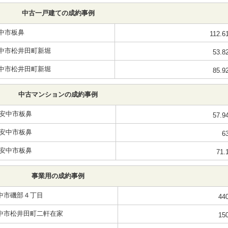
中古一戸建ての成約事例
中市板鼻
112.6
中市松井田町新堀
53.8
中市松井田町新堀
85.9
中古マンションの成約事例
安中市板鼻
57.9
安中市板鼻
6
安中市板鼻
71.
事業用の成約事例
中市磯部４丁目
44
中市松井田町二軒在家
15