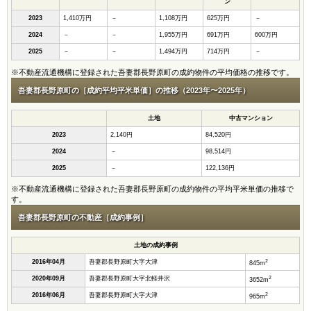
ン
2023
1,410万円
－
1,108万円
625万円
－
2024
－
－
1,955万円
691万円
600万円
2025
－
－
1,494万円
714万円
－
※不動産流通機構に登録された吾妻郡長野原町の成約物件の平均価格の推移です。
吾妻郡長野原町の［成約平均平米単価］の推移（2023年〜2025年）
土地
中古マンション
2023
2,140円
84,520円
2024
－
98,514円
2025
－
122,136円
※不動産流通機構に登録された吾妻郡長野原町の成約物件の平均平米単価の推移で
す。
吾妻郡長野原町の不動産［成約事例］
土地の成約事例
2
2016年04月
吾妻郡長野原町大字大津
845m
2
2020年09月
吾妻郡長野原町大字北軽井沢
3652m
2
2016年06月
吾妻郡長野原町大字大津
965m