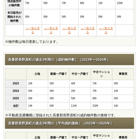
現在販売中
7件
0件
7件
8件
1件
23件
の物件数
本日販売が
開始された
0件
0件
0件
0件
0件
0件
物件数
→一覧を見
→一覧を見
→一覧を見
→一覧を見
→一覧を見
る
る
る
る
る
※物件数は毎日更新しております。
吾妻郡長野原町の過去3年間の［成約物件数］（2023年〜2025年）
中古マンショ
土地
新築一戸建て
中古一戸建て
事業用
ン
2023
1件
0件
4件
7件
0件
2024
0件
0件
2件
7件
1件
2025
0件
0件
5件
9件
0件
合計
1件
0件
11件
23件
1件
※不動産流通機構に登録された吾妻郡長野原町の成約物件数の推移です。
吾妻郡長野原町の過去3年間の［平均成約価格］（2023年〜2025年）
中古マンショ
土地
新築一戸建て
中古一戸建て
事業用