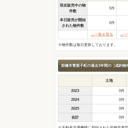
現在販売中の物
5件
件数
本日販売が開始
0件
された物件数
→一覧を見る
→一
※物件数は毎日更新しております。
前橋市青梨子町の過去3年間の［成約物件数
土地
2023
0件
2024
0件
2025
0件
合計
0件
※不動産流通機構に登録された前橋市青