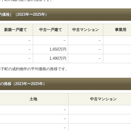
格］（2023年〜2025年）
新築一戸建て
中古一戸建て
中古マンション
事業用
－
－
－
－
1,650万円
－
－
1,490万円
－
梨子町の成約物件の平均価格の推移です。
移（2023年〜2025年）
土地
中古マンション
－
－
－