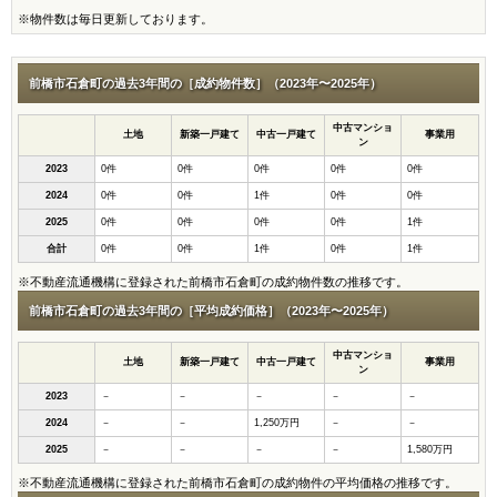
※物件数は毎日更新しております。
前橋市石倉町の過去3年間の［成約物件数］（2023年〜2025年）
中古マンショ
土地
新築一戸建て
中古一戸建て
事業用
ン
2023
0件
0件
0件
0件
0件
2024
0件
0件
1件
0件
0件
2025
0件
0件
0件
0件
1件
合計
0件
0件
1件
0件
1件
※不動産流通機構に登録された前橋市石倉町の成約物件数の推移です。
前橋市石倉町の過去3年間の［平均成約価格］（2023年〜2025年）
中古マンショ
土地
新築一戸建て
中古一戸建て
事業用
ン
2023
－
－
－
－
－
2024
－
－
1,250万円
－
－
2025
－
－
－
－
1,580万円
※不動産流通機構に登録された前橋市石倉町の成約物件の平均価格の推移です。