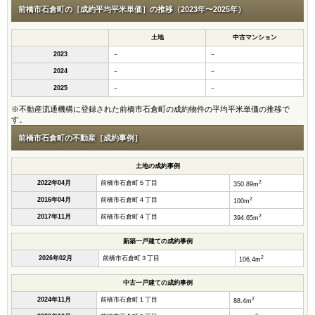
前橋市石倉町の［成約平均平米単価］の推移（2023年〜2025年）
土地
中古マンション
2023
－
－
2024
－
－
2025
－
－
※不動産流通機構に登録された前橋市石倉町の成約物件の平均平米単価の推移で
す。
前橋市石倉町の不動産［成約事例］
土地の成約事例
2
2022年04月
前橋市石倉町５丁目
350.89m
2
2016年04月
前橋市石倉町４丁目
100m
2
2017年11月
前橋市石倉町４丁目
394.65m
新築一戸建ての成約事例
2
2026年02月
前橋市石倉町３丁目
106.4m
中古一戸建ての成約事例
2
2024年11月
前橋市石倉町１丁目
88.4m