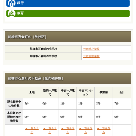
銀行
教育
前橋市石倉町の［学校区］
前橋市石倉町の小学校
元総社小学校
前橋市石倉町の中学校
元総社中学校
前橋市石倉町の不動産［販売物件数］
新築一戸建
中古一戸建
中古マンシ
土地
事業用
合計
て
て
ョン
現在販売中
3件
0件
1件
1件
2件
7件
の物件数
本日販売が
開始された
0件
0件
0件
0件
0件
0件
物件数
→一覧を見
→一覧を見
→一覧を見
→一覧を見
→一覧を見
る
る
る
る
る