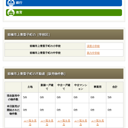
銀行
教育
前橋市上青梨子町の［学校区］
前橋市上青梨子町の小学校
清里小学校
前橋市上青梨子町の中学校
第六中学校
前橋市上青梨子町の不動産［販売物件数］
新築一戸建
中古一戸建
中古マンシ
土地
事業用
合計
て
て
ョン
現在販売中
5件
0件
0件
0件
0件
5件
の物件数
本日販売が
開始された
0件
0件
0件
0件
0件
0件
物件数
→一覧を見
→一覧を見
→一覧を見
→一覧を見
→一覧を見
る
る
る
る
る