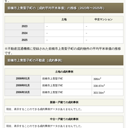
す。
前橋市上青梨子町の［成約平均平米単価］の推移（2023年〜2025年）
土地
中古マンション
2023
－
－
2024
－
－
2025
－
－
※不動産流通機構に登録された前橋市上青梨子町の成約物件の平均平米単価の推移
です。
前橋市上青梨子町の不動産［成約事例］
土地の成約事例
2
2008年01月
前橋市上青梨子町
396m
2
2008年01月
前橋市上青梨子町
338.87m
2
2006年10月
前橋市上青梨子町
303.54m
新築一戸建ての成約事例
現在、表示することのできる成約事例データがありませんでした。
中古一戸建ての成約事例
現在、表示することのできる成約事例データがありませんでした。