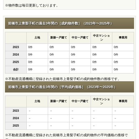
※物件数は毎日更新しております。
前橋市上青梨子町の過去3年間の［成約物件数］（2023年〜2025年）
中古マンショ
土地
新築一戸建て
中古一戸建て
事業用
ン
2023
0件
0件
0件
0件
0件
2024
0件
0件
0件
0件
0件
2025
0件
0件
0件
0件
0件
合計
0件
0件
0件
0件
0件
※不動産流通機構に登録された前橋市上青梨子町の成約物件数の推移です。
前橋市上青梨子町の過去3年間の［平均成約価格］（2023年〜2025年）
中古マンショ
土地
新築一戸建て
中古一戸建て
事業用
ン
2023
－
－
－
－
－
2024
－
－
－
－
－
2025
－
－
－
－
－
※不動産流通機構に登録された前橋市上青梨子町の成約物件の平均価格の推移で