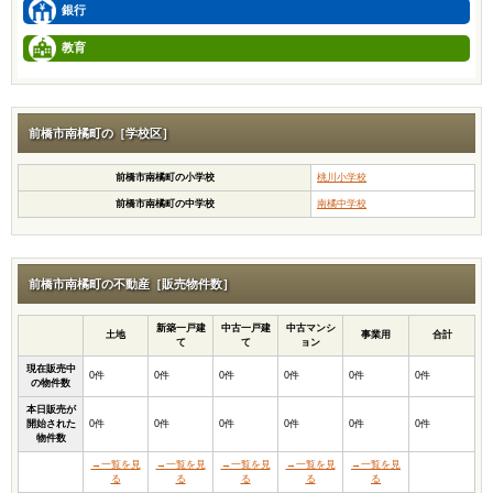
銀行
教育
前橋市南橘町の［学校区］
前橋市南橘町の小学校
桃川小学校
前橋市南橘町の中学校
南橘中学校
前橋市南橘町の不動産［販売物件数］
新築一戸建
中古一戸建
中古マンシ
土地
事業用
合計
て
て
ョン
現在販売中
0件
0件
0件
0件
0件
0件
の物件数
本日販売が
開始された
0件
0件
0件
0件
0件
0件
物件数
→一覧を見
→一覧を見
→一覧を見
→一覧を見
→一覧を見
る
る
る
る
る