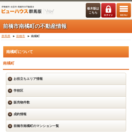
栃木版は
こちら
前橋市南橘町の不動産情報
群馬県
前橋市
南橘町
南橘町について
南橘町
お役立ちエリア情報
学校区
販売物件数
成約情報
前橋市南橘町のマンション一覧