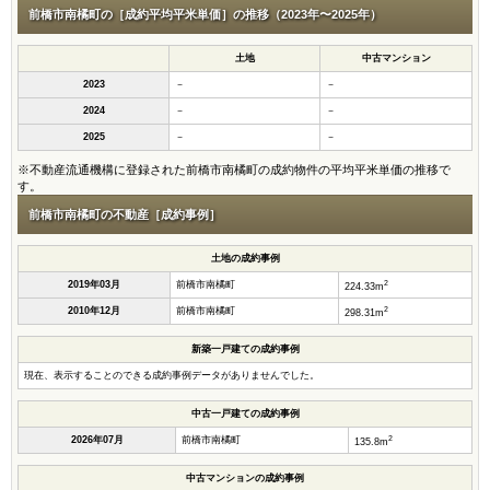
前橋市南橘町の［成約平均平米単価］の推移（2023年〜2025年）
土地
中古マンション
2023
－
－
2024
－
－
2025
－
－
※不動産流通機構に登録された前橋市南橘町の成約物件の平均平米単価の推移で
す。
前橋市南橘町の不動産［成約事例］
土地の成約事例
2
2019年03月
前橋市南橘町
224.33m
2
2010年12月
前橋市南橘町
298.31m
新築一戸建ての成約事例
現在、表示することのできる成約事例データがありませんでした。
中古一戸建ての成約事例
2
2026年07月
前橋市南橘町
135.8m
中古マンションの成約事例