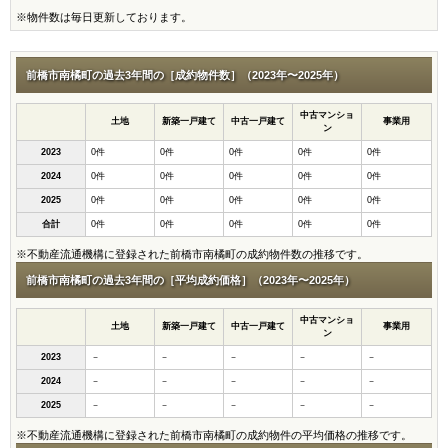
※物件数は毎日更新しております。
前橋市南橘町の過去3年間の［成約物件数］（2023年〜2025年）
中古マンショ
土地
新築一戸建て
中古一戸建て
事業用
ン
2023
0件
0件
0件
0件
0件
2024
0件
0件
0件
0件
0件
2025
0件
0件
0件
0件
0件
合計
0件
0件
0件
0件
0件
※不動産流通機構に登録された前橋市南橘町の成約物件数の推移です。
前橋市南橘町の過去3年間の［平均成約価格］（2023年〜2025年）
中古マンショ
土地
新築一戸建て
中古一戸建て
事業用
ン
2023
－
－
－
－
－
2024
－
－
－
－
－
2025
－
－
－
－
－
※不動産流通機構に登録された前橋市南橘町の成約物件の平均価格の推移です。