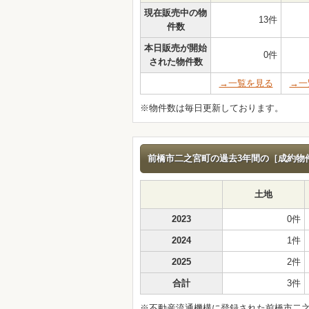
現在販売中の物
13件
件数
本日販売が開始
0件
された物件数
→一覧を見る
→一
※物件数は毎日更新しております。
前橋市二之宮町の過去3年間の［成約物件数
土地
2023
0件
2024
1件
2025
2件
合計
3件
※不動産流通機構に登録された前橋市二