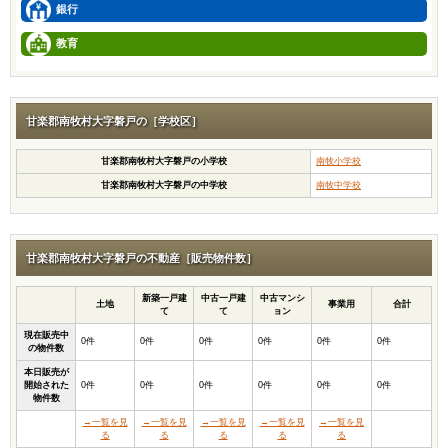
銀行
教育
甘楽郡南牧村大字磐戸の［学校区］
甘楽郡南牧村大字磐戸の小学校
南牧小学校
甘楽郡南牧村大字磐戸の中学校
南牧中学校
甘楽郡南牧村大字磐戸の不動産［販売物件数］
新築一戸建
中古一戸建
中古マンシ
土地
事業用
合計
て
て
ョン
現在販売中
0件
0件
0件
0件
0件
0件
の物件数
本日販売が
開始された
0件
0件
0件
0件
0件
0件
物件数
→一覧を見
→一覧を見
→一覧を見
→一覧を見
→一覧を見
る
る
る
る
る