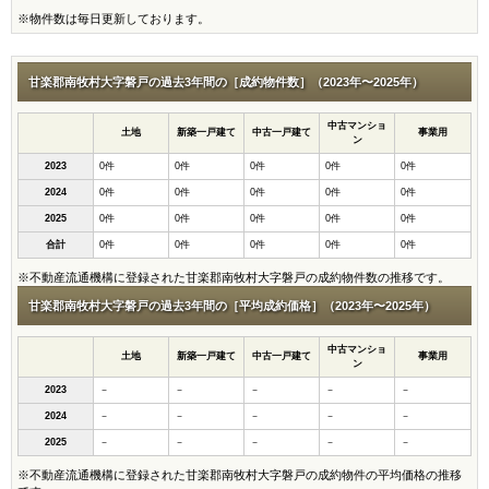
※物件数は毎日更新しております。
甘楽郡南牧村大字磐戸の過去3年間の［成約物件数］（2023年〜2025年）
中古マンショ
土地
新築一戸建て
中古一戸建て
事業用
ン
2023
0件
0件
0件
0件
0件
2024
0件
0件
0件
0件
0件
2025
0件
0件
0件
0件
0件
合計
0件
0件
0件
0件
0件
※不動産流通機構に登録された甘楽郡南牧村大字磐戸の成約物件数の推移です。
甘楽郡南牧村大字磐戸の過去3年間の［平均成約価格］（2023年〜2025年）
中古マンショ
土地
新築一戸建て
中古一戸建て
事業用
ン
2023
－
－
－
－
－
2024
－
－
－
－
－
2025
－
－
－
－
－
※不動産流通機構に登録された甘楽郡南牧村大字磐戸の成約物件の平均価格の推移