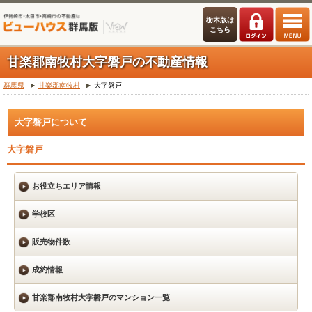
栃木版は
こちら
甘楽郡南牧村大字磐戸の不動産情報
群馬県
甘楽郡南牧村
大字磐戸
大字磐戸について
大字磐戸
お役立ちエリア情報
学校区
販売物件数
成約情報
甘楽郡南牧村大字磐戸のマンション一覧