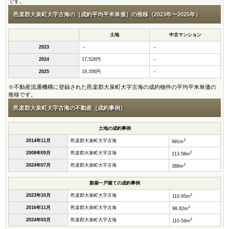
です。
邑楽郡大泉町大字古海の［成約平均平米単価］の推移（2023年〜2025年）
土地
中古マンション
2023
－
－
2024
17,526円
－
2025
19,356円
－
※不動産流通機構に登録された邑楽郡大泉町大字古海の成約物件の平均平米単価の
推移です。
邑楽郡大泉町大字古海の不動産［成約事例］
土地の成約事例
2
2014年11月
邑楽郡大泉町大字古海
991m
2
2008年09月
邑楽郡大泉町大字古海
213.58m
2
2024年07月
邑楽郡大泉町大字古海
388m
新築一戸建ての成約事例
2
2023年10月
邑楽郡大泉町大字古海
110.95m
2
2016年11月
邑楽郡大泉町大字古海
98.82m
2
2024年03月
邑楽郡大泉町大字古海
110.54m