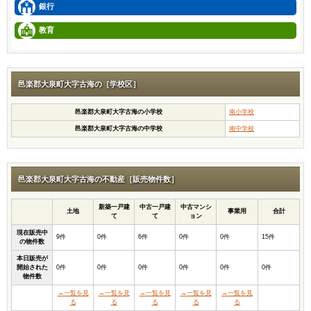
銀行
教育
邑楽郡大泉町大字古海の［学校区］
邑楽郡大泉町大字古海の小学校
南小学校
邑楽郡大泉町大字古海の中学校
南中学校
邑楽郡大泉町大字古海の不動産［販売物件数］
新築一戸建
中古一戸建
中古マンシ
土地
事業用
合計
て
て
ョン
現在販売中
9件
0件
6件
0件
0件
15件
の物件数
本日販売が
開始された
0件
0件
0件
0件
0件
0件
物件数
→一覧を見
→一覧を見
→一覧を見
→一覧を見
→一覧を見
る
る
る
る
る