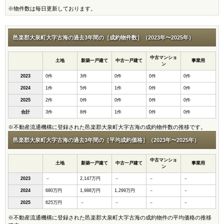
※物件数は毎日更新しております。
邑楽郡大泉町大字古海の過去3年間の［成約物件数］（2023年〜2025年）
中古マンショ
土地
新築一戸建て
中古一戸建て
事業用
ン
2023
0件
3件
0件
0件
0件
2024
1件
5件
1件
0件
0件
2025
2件
0件
0件
0件
0件
合計
3件
8件
1件
0件
0件
※不動産流通機構に登録された邑楽郡大泉町大字古海の成約物件数の推移です。
邑楽郡大泉町大字古海の過去3年間の［平均成約価格］（2023年〜2025年）
中古マンショ
土地
新築一戸建て
中古一戸建て
事業用
ン
2023
－
2,147万円
－
－
－
2024
680万円
1,988万円
1,299万円
－
－
2025
625万円
－
－
－
－
※不動産流通機構に登録された邑楽郡大泉町大字古海の成約物件の平均価格の推移