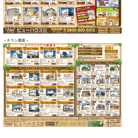
＜チラシ裏面＞