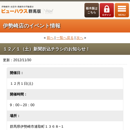
栃木版は
こちら
伊勢崎店のイベント情報
«
前へ
|
一覧へ戻る
|
次へ
»
１２／１（土）新聞折込チラシのお知らせ！
更新：2012/11/30
開催日：
１２月１日(土)
開催時間：
9：00～20：00
場所：
群馬県伊勢崎市連取町１３６８−１