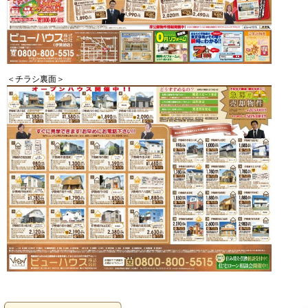
＜チラシ裏面＞