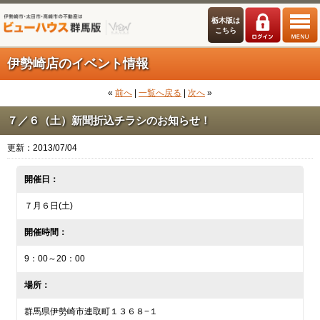
栃木版は
こちら
伊勢崎店のイベント情報
«
前へ
|
一覧へ戻る
|
次へ
»
７／６（土）新聞折込チラシのお知らせ！
更新：2013/07/04
開催日：
７月６日(土)
開催時間：
9：00～20：00
場所：
群馬県伊勢崎市連取町１３６８−１