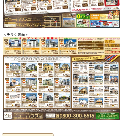
＜チラシ裏面＞