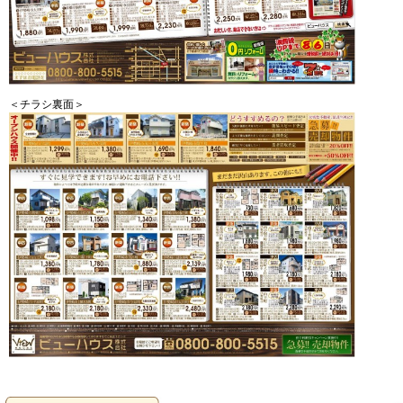
＜チラシ裏面＞