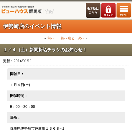
栃木版は
こちら
伊勢崎店のイベント情報
«
前へ
|
一覧へ戻る
|
次へ
»
１／４（土）新聞折込チラシのお知らせ！
更新：2014/01/11
開催日：
１月４日(土)
開催時間：
9：00～20：00
場所：
群馬県伊勢崎市連取町１３６８−１