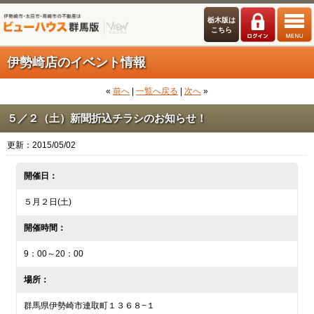
栃木版は
こちら
伊勢崎店のイベント情報
«
前へ
|
一覧へ戻る
|
次へ
»
５／２（土）新聞折込チラシのお知らせ！
更新：2015/05/02
開催日：
５月２日(土)
開催時間：
9：00～20：00
場所：
群馬県伊勢崎市連取町１３６８−１