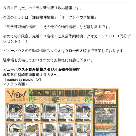
５月２日（土）のチラシ新聞折り込み情報です。
今回のチラシは「注目物件情報」「オープンハウス情報」
「見学可能物件情報」「その他紹介物件情報」など盛り沢山です。
初めての方限定、先着３０名様！ご来店予約特典・クオカード１０００円分プ
レゼント！！！
ビューハウスの不動産情報スタジオは９時〜夜８時まで営業しております。
駐車場も完備しておりますのでお気軽にお越し下さい。
ビューハウス不動産情報スタジオ＆物件情報館
群馬県伊勢崎市連取町１３６８−１
[mappress mapid=”5″]
＜チラシ表面＞