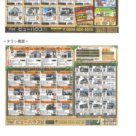
＜チラシ裏面＞