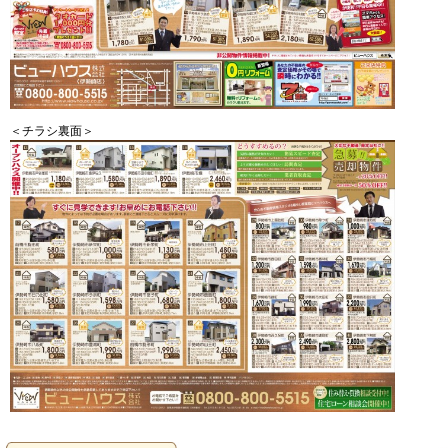
＜チラシ裏面＞