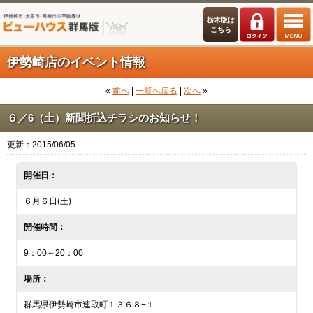
栃木版は
こちら
伊勢崎店のイベント情報
«
前へ
|
一覧へ戻る
|
次へ
»
６／6（土）新聞折込チラシのお知らせ！
更新：2015/06/05
開催日：
６月６日(土)
開催時間：
9：00～20：00
場所：
群馬県伊勢崎市連取町１３６８−１