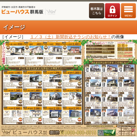
栃木版は
こちら
イメージ
［イメージ］
１／３（土）新聞折込チラシのお知らせ！
の画像