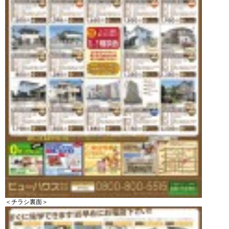
＜チラシ裏面＞