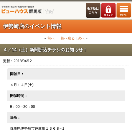
栃木版は
こちら
伊勢崎店のイベント情報
«
前へ
|
一覧へ戻る
|
次へ
»
４／14（土）新聞折込チラシのお知らせ！
更新：2018/04/12
開催日：
４月１４日(土)
開催時間：
9：00～20：00
場所：
群馬県伊勢崎市連取町１３６８−１