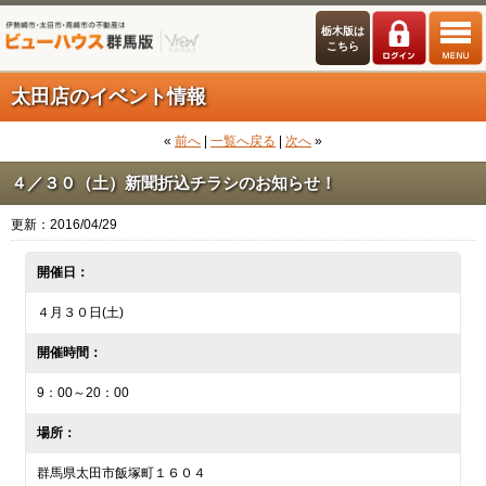
栃木版は
こちら
太田店のイベント情報
«
前へ
|
一覧へ戻る
|
次へ
»
４／３０（土）新聞折込チラシのお知らせ！
更新：2016/04/29
開催日：
４月３０日(土)
開催時間：
9：00～20：00
場所：
群馬県太田市飯塚町１６０４