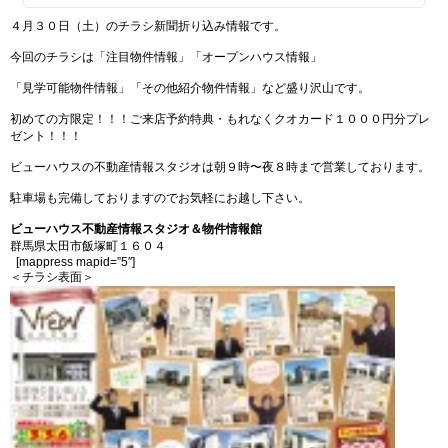
４月３０日（土）のチラシ新聞折り込み情報です。
今回のチラシは「注目物件情報」「オープンハウス情報」
「見学可能物件情報」「その他紹介物件情報」など盛り沢山です。
初めての方限定！！！ご来店予約特典・もれなくクオカード１０００円分プレ
ゼント！！！
ビューハウスの不動産情報スタジオは朝９時〜夜８時まで営業しております。
駐車場も完備しておりますのでお気軽にお越し下さい。
ビューハウス不動産情報スタジオ＆物件情報館
群馬県太田市飯塚町１６０４
[mappress mapid=”5″]
＜チラシ表面＞