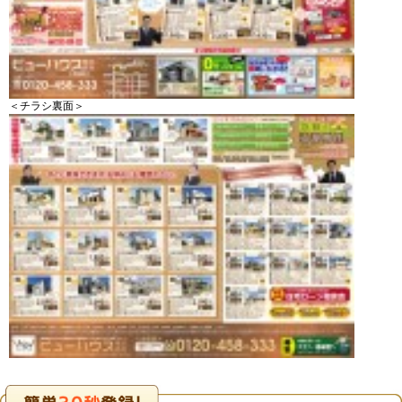
＜チラシ裏面＞