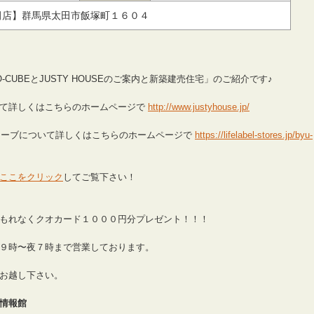
田店】群馬県太田市飯塚町１６０４
CUBEとJUSTY HOUSEのご案内と新築建売住宅」のご紹介です♪
いて詳しくはこちらのホームページで
http://www.justyhouse.jp/
キューブについて詳しくはこちらのホームページで
https://lifelabel-stores.jp/byu-
ここをクリック
してご覧下さい！
もれなくクオカード１０００円分プレゼント！！！
９時〜夜７時まで営業しております。
お越し下さい。
情報館