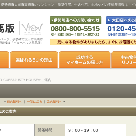
Eのご案内｜伊勢崎市太田市高崎市のマンション、新築住宅、中古住宅、土地などの不動産情報は「
内」のページ。伊勢崎市太田市高崎市
産情報は「ビューハウス群馬版」
-CUBE&JUSTY HOUSEのご案内
«
前の情報へ
｜
一覧に戻る
｜
次の情報へ
»
SEのご案内
件
9：00～19：00
開催時間