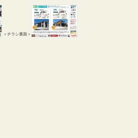
＜チラシ裏面＞