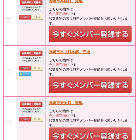
高崎市本郷町 売地
こちらの物件は
会員限定物件
です。
閲覧希望の方は無料メンバー登録をお願いいたしま
す。
高崎市吉井町本郷 売地
こちらの物件は
会員限定物件
です。
閲覧希望の方は無料メンバー登録をお願いいたしま
す。
高崎市乗附町 売地
こちらの物件は
会員限定物件
です。
閲覧希望の方は無料メンバー登録をお願いいたしま
す。