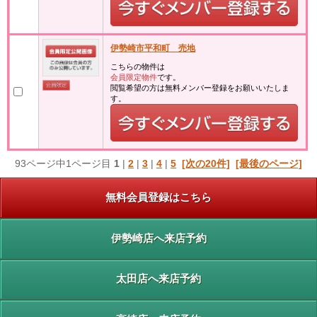
伊勢崎市平和町 売地
こちらの物件は
会員限定物件
です。
閲覧希望の方は無料メンバー登録をお願いいたしま
す。
93ページ中1ページ目
1
|
2
|
3
|
4
|
5
[次の20件]
[最後のページ]
無料会員登録はこちら
伊勢崎店へ来店予約
太田店へ来店予約