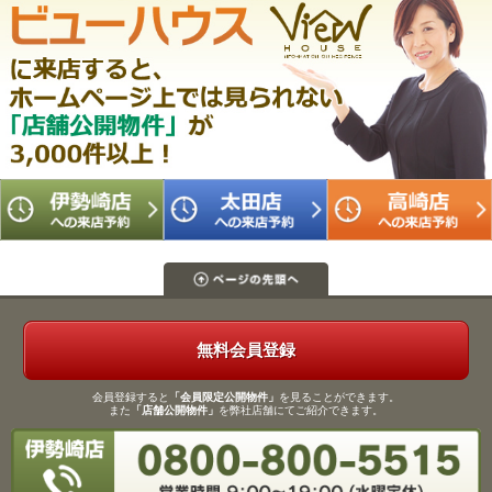
無料会員登録
会員登録すると
「会員限定公開物件」
を見ることができます。
また
「店舗公開物件」
を弊社店舗にてご紹介できます。