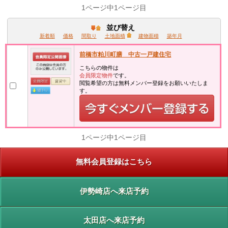
1ページ中1ページ目
並び替え
新着順
価格
間取り
土地面積
建物面積
築年月
前橋市粕川町膳 中古一戸建住宅
こちらの物件は
会員限定物件
です。
閲覧希望の方は無料メンバー登録をお願いいたしま
す。
1ページ中1ページ目
無料会員登録はこちら
伊勢崎店へ来店予約
太田店へ来店予約