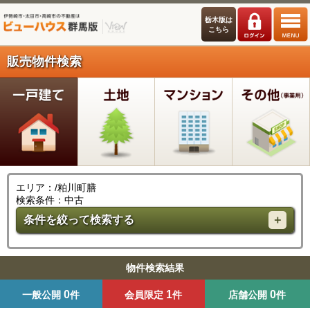
栃木版は
こちら
販売物件検索
エリア：/粕川町膳
検索条件：中古
条件を絞って検索する
物件検索結果
0
1
0
一般公開
件
会員限定
件
店舗公開
件