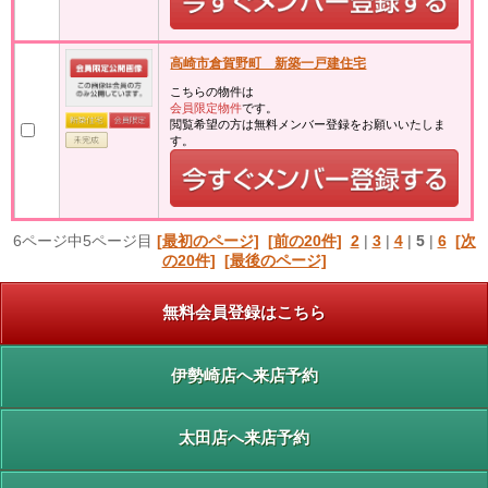
高崎市倉賀野町 新築一戸建住宅
こちらの物件は
会員限定物件
です。
閲覧希望の方は無料メンバー登録をお願いいたしま
す。
6ページ中5ページ目
[最初のページ]
[前の20件]
2
|
3
|
4
|
5
|
6
[次
の20件]
[最後のページ]
無料会員登録はこちら
伊勢崎店へ来店予約
太田店へ来店予約