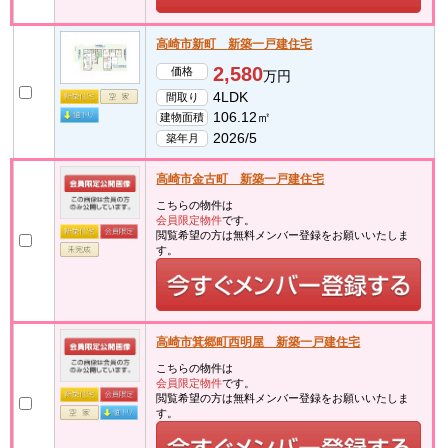
高崎市新町 新築一戸建住宅
2,580
価格
万円
4LDK
間取り
106.12㎡
建物面積
2026/5
築年月
高崎市金古町 新築一戸建住宅
こちらの物件は
会員限定物件
です。
閲覧希望の方は無料メンバー登録をお願いいたしま
す。
高崎市箕郷町西明屋 新築一戸建住宅
こちらの物件は
会員限定物件
です。
閲覧希望の方は無料メンバー登録をお願いいたしま
す。