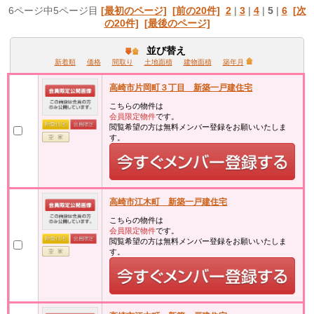
6ページ中5ページ目
[最初のページ]
[前の20件]
2
|
3
|
4
|
5
|
6
[次
の20件]
[最後のページ]
並び替え
新着順
価格
間取り
土地面積
建物面積
築年月
高崎市片岡町３丁目 新築一戸建住宅
こちらの物件は
会員限定物件
です。
閲覧希望の方は無料メンバー登録をお願いいたしま
す。
高崎市江木町 新築一戸建住宅
こちらの物件は
会員限定物件
です。
閲覧希望の方は無料メンバー登録をお願いいたしま
す。