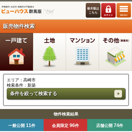
栃木版は
こちら
販売物件検索
エリア：高崎市
検索条件：新築
条件を絞って検索する
物件検索結果
11
96
74
一般公開
件
会員限定
件
店舗公開
件