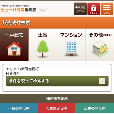
栃木版は
こちら
販売物件検索
エリア：/新田赤堀町
検索条件：
条件を絞って検索する
物件検索結果
0
2
0
一般公開
件
会員限定
件
店舗公開
件