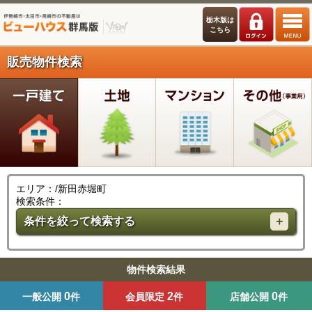
栃木版は
こちら
販売物件検索
エリア：/新田赤堀町
検索条件：
条件を絞って検索する
物件検索結果
0
2
0
一般公開
件
会員限定
件
店舗公開
件