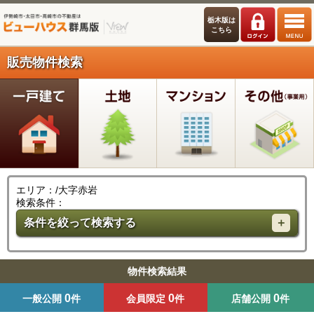
栃木版は
こちら
販売物件検索
エリア：/大字赤岩
検索条件：
条件を絞って検索する
物件検索結果
0
0
0
一般公開
件
会員限定
件
店舗公開
件