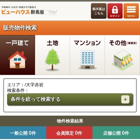
栃木版は
こちら
販売物件検索
エリア：/大字赤岩
検索条件：
条件を絞って検索する
物件検索結果
0
0
0
一般公開
件
会員限定
件
店舗公開
件