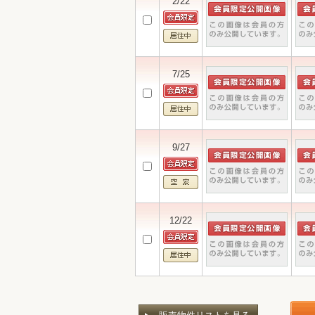
2/22
7/25
9/27
12/22