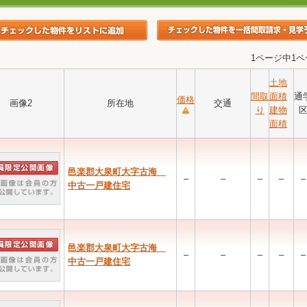
1ページ中1
土地
間取
面積
通
価格
画像2
所在地
交通
り
建物
面積
邑楽郡大泉町大字古海
–
–
–
–
–
中古一戸建住宅
邑楽郡大泉町大字古海
–
–
–
–
–
中古一戸建住宅