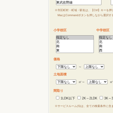
※市区町村・町域・駅名は、【Ctrl】キーを
MacはCommandボタンを押しながら選択
小学校区
中学校区
価格
～
土地面積
㎡～
㎡
間取り
1LDK以下
2K～2LDK
3K～3
※サービスルーム(S)は、全ての検索条件に含