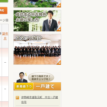
ページ目
学
築年
区
月
–
–
伊勢崎市連取元町 中古一戸建
住宅