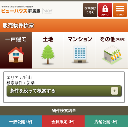
栃木版は
こちら
販売物件検索
エリア：/丘山
検索条件：新築
条件を絞って検索する
物件検索結果
0
0
0
一般公開
件
会員限定
件
店舗公開
件