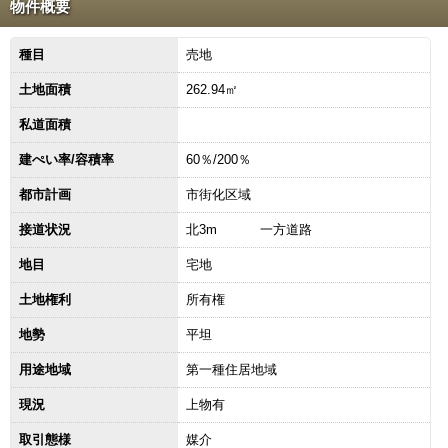
物件概要
種目
売地
土地面積
262.94㎡
私道面積
建ぺい率/容積率
60％/200％
都市計画
市街化区域
接道状況
北3m 一方道路
地目
宅地
土地権利
所有権
地勢
平坦
用途地域
第一種住居地域
現況
上物有
取引態様
媒介