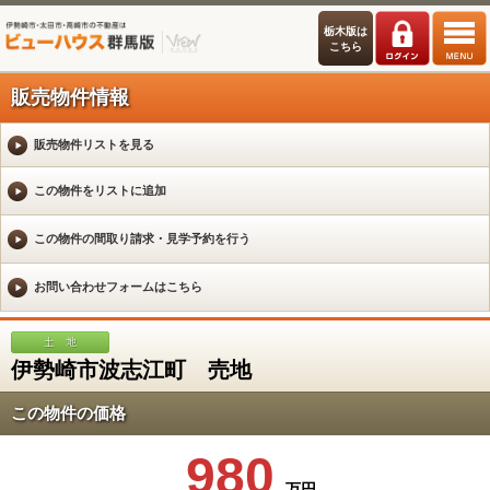
栃木版は
こちら
販売物件情報
販売物件リストを見る
伊勢崎市波志江町 売地
この物件の価格
980
万円