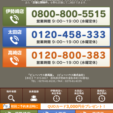
また
「店舗公開物件」
を弊社店舗にてご紹介できます。
『ビューハウス群馬版』 （ビューハウス株式会社）
【本社】〒372-0817 群馬県伊勢崎市連取本町158番地1
TEL：0270-61-9133／FAX：0270-61-9155
Copyright(C)View House(R)Inc.All Rights Reserved.
3,000
QUOカード
円分
プレゼント！
初回ご予約来店時に