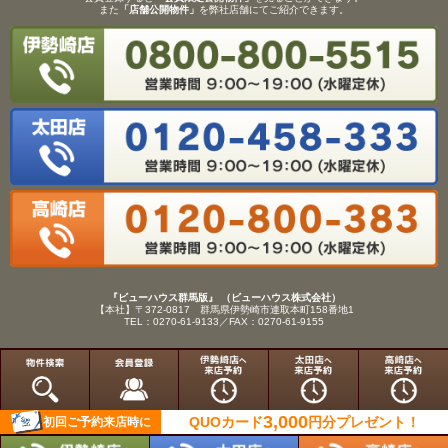
また
「店舗公開物件」
を弊社店舗にてご紹介できます。
『ビューハウス群馬版』 （ビューハウス株式会社）
【本社】〒372-0817 群馬県伊勢崎市連取本町158番地1
TEL：0270-61-9133／FAX：0270-61-9155
Copyright(C)View House(R)Inc.All Rights Reserved.
3,000
QUOカード
円分
プレゼント！
初回ご予約来店時に