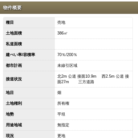
物件概要
種目
売地
土地面積
386㎡
私道面積
建ぺい率/容積率
70％/200％
都市計画
未線引区域
北2m 公道 接面10.9m 西2.5m 公道 接
接道状況
面27m 三方道路
地目
畑
土地権利
所有権
地勢
平坦
用途地域
無指定
現況
更地