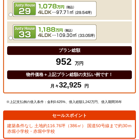
プラン総額
952
万円
物件価格＋上記プラン総額の支払い例です！
32,925
月々
円
※上記支払例の借入条件：金利0.625%、借入総額
1,242
万円、借入期間35年
セールスポイント
建築条件なし 土地約116.76坪（386㎡） 国道50号線まで約30ｍ
赤堀小学校・赤堀中学校