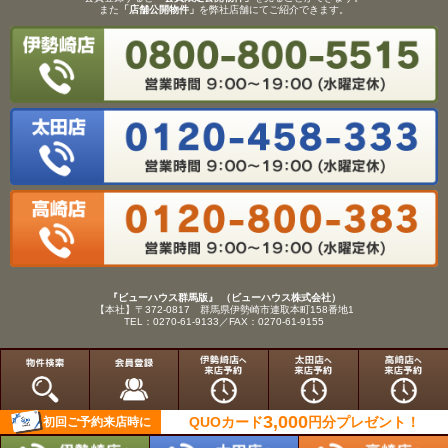
また
「店舗公開物件」
を弊社店舗にてご紹介できます。
『ビューハウス群馬版』 （ビューハウス株式会社）
【本社】〒372-0817 群馬県伊勢崎市連取本町158番地1
TEL：0270-61-9133／FAX：0270-61-9155
Copyright(C)View House(R)Inc.All Rights Reserved.
3,000
QUOカード
円分
プレゼント！
初回ご予約来店時に