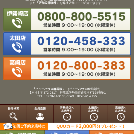
また
「店舗公開物件」
を弊社店舗にてご紹介できます。
『ビューハウス群馬版』 （ビューハウス株式会社）
【本社】〒372-0817 群馬県伊勢崎市連取本町158番地1
TEL：0270-61-9133／FAX：0270-61-9155
Copyright(C)View House(R)Inc.All Rights Reserved.
3,000
QUOカード
円分
プレゼント！
初回ご予約来店時に