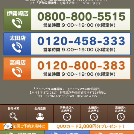
また
「店舗公開物件」
を弊社店舗にてご紹介できます。
『ビューハウス群馬版』 （ビューハウス株式会社）
【本社】〒372-0817 群馬県伊勢崎市連取本町158番地1
TEL：0270-61-9133／FAX：0270-61-9155
Copyright(C)View House(R)Inc.All Rights Reserved.
3,000
QUOカード
円分
プレゼント！
初回ご予約来店時に