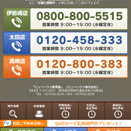
また
「店舗公開物件」
を弊社店舗にてご紹介できます。
『ビューハウス群馬版』 （ビューハウス株式会社）
【本社】〒372-0817 群馬県伊勢崎市連取本町158番地1
TEL：0270-61-9133／FAX：0270-61-9155
Copyright(C)View House(R)Inc.All Rights Reserved.
3,000
QUOカード
円分
プレゼント！
初回ご予約来店時に