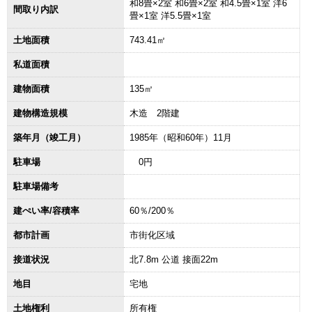
和8畳×2室 和6畳×2室 和4.5畳×1室 洋6
間取り内訳
畳×1室 洋5.5畳×1室
土地面積
743.41㎡
私道面積
建物面積
135㎡
建物構造規模
木造 2階建
築年月（竣工月）
1985年（昭和60年）11月
駐車場
0円
駐車場備考
建ぺい率/容積率
60％/200％
都市計画
市街化区域
接道状況
北7.8m 公道 接面22m
地目
宅地
土地権利
所有権