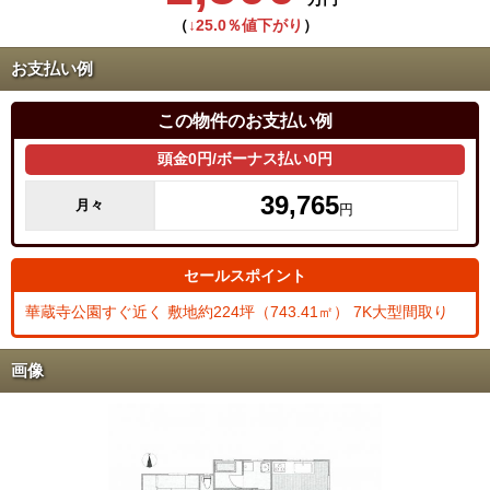
（
↓25.0％値下がり
）
お支払い例
この物件のお支払い例
頭金0円/ボーナス払い0円
39,765
月々
円
セールスポイント
華蔵寺公園すぐ近く 敷地約224坪（743.41㎡） 7K大型間取り
画像