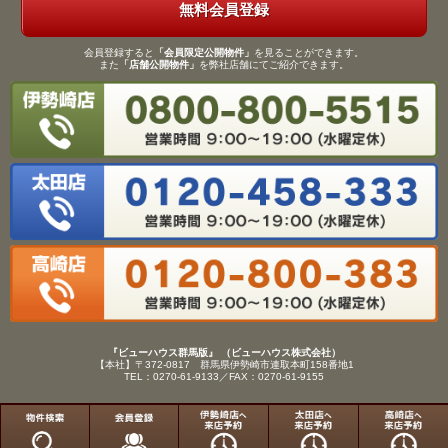
無料会員登録
会員登録すると
「会員限定公開物件」
を見ることができます。
また
「店舗公開物件」
を弊社店舗にてご紹介できます。
『ビューハウス群馬版』 （ビューハウス株式会社）
【本社】〒372-0817 群馬県伊勢崎市連取本町158番地1
TEL：0270-61-9133／FAX：0270-61-9155
Copyright(C)View House(R)Inc.All Rights Reserved.