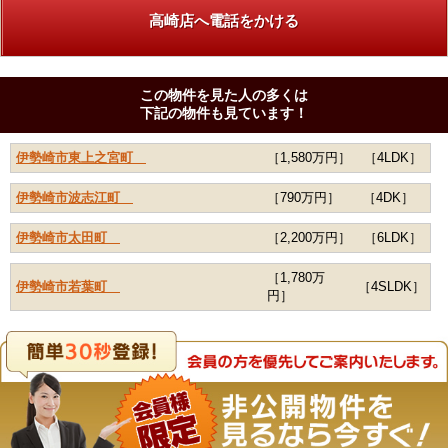
高崎店へ電話をかける
この物件を見た人の多くは
下記の物件も見ています！
伊勢崎市東上之宮町
［1,580万円］
［4LDK］
伊勢崎市波志江町
［790万円］
［4DK］
伊勢崎市太田町
［2,200万円］
［6LDK］
［1,780万
伊勢崎市若葉町
［4SLDK］
円］