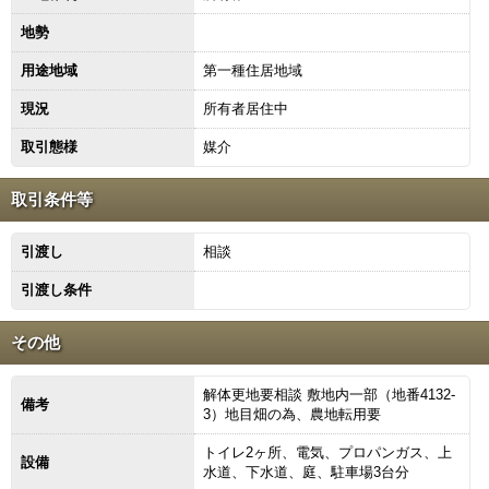
地勢
用途地域
第一種住居地域
現況
所有者居住中
取引態様
媒介
取引条件等
引渡し
相談
引渡し条件
その他
解体更地要相談 敷地内一部（地番4132-
備考
3）地目畑の為、農地転用要
トイレ2ヶ所、電気、プロパンガス、上
設備
水道、下水道、庭、駐車場3台分