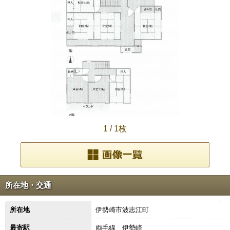
1
/
1枚
所在地・交通
所在地
伊勢崎市波志江町
最寄駅
両毛線 伊勢崎