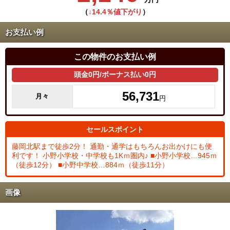
（
↓14.4％値下がり
）
お支払い例
この物件のお支払い例
頭金0円/ボーナス払い0円
56,731
月々
円
セールスポイント
藤岡北駅まで徒歩2分！ 通勤・通学はもちろんお出かけにも便
利です！ 小野小学校・中学校も1Kｍ圏内♪ ■小野小学校…945ｍ
（徒歩12分） ■小野中学校…884ｍ（徒歩11分）
画像