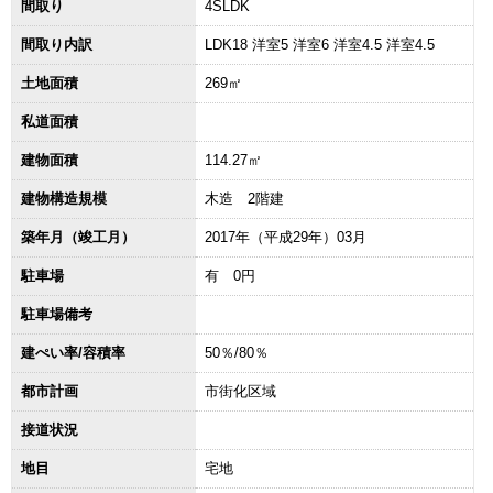
間取り
4SLDK
間取り内訳
LDK18 洋室5 洋室6 洋室4.5 洋室4.5
土地面積
269㎡
私道面積
建物面積
114.27㎡
建物構造規模
木造 2階建
築年月（竣工月）
2017年（平成29年）03月
駐車場
有 0円
駐車場備考
建ぺい率/容積率
50％/80％
都市計画
市街化区域
接道状況
地目
宅地