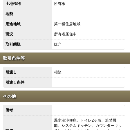
土地権利
所有権
地勢
用途地域
第一種住居地域
現況
所有者居住中
取引態様
媒介
取引条件等
引渡し
相談
引渡し条件
その他
備考
温水洗浄便座、トイレ2ヶ所、追焚機
能、システムキッチン、カウンターキッ