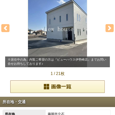
※居住中の為、内覧ご希望の方は『ビューハウス伊勢崎店』までお問い
合せお待ちしております♪
4
1
/
21枚
所在地・交通
所在地
藤岡市立石