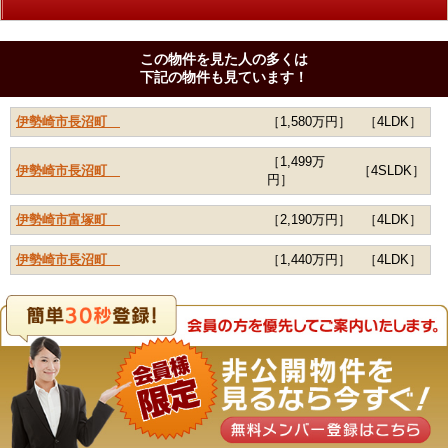
この物件を見た人の多くは
下記の物件も見ています！
伊勢崎市長沼町
［1,580万円］
［4LDK］
［1,499万
伊勢崎市長沼町
［4SLDK］
円］
伊勢崎市富塚町
［2,190万円］
［4LDK］
伊勢崎市長沼町
［1,440万円］
［4LDK］