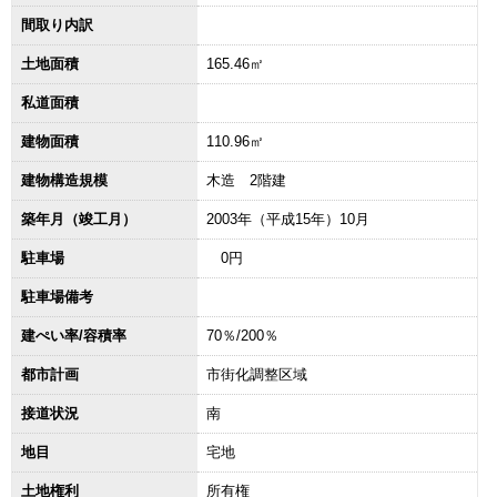
間取り内訳
土地面積
165.46㎡
私道面積
建物面積
110.96㎡
建物構造規模
木造 2階建
築年月（竣工月）
2003年（平成15年）10月
駐車場
0円
駐車場備考
建ぺい率/容積率
70％/200％
都市計画
市街化調整区域
接道状況
南
地目
宅地
土地権利
所有権