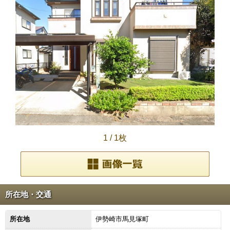
1
/
1枚
所在地・交通
所在地
伊勢崎市馬見塚町