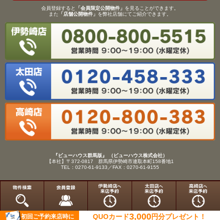
会員登録すると
「会員限定公開物件」
を見ることができます。
また
「店舗公開物件」
を弊社店舗にてご紹介できます。
『ビューハウス群馬版』 （ビューハウス株式会社）
【本社】〒372-0817 群馬県伊勢崎市連取本町158番地1
TEL：0270-61-9133／FAX：0270-61-9155
Copyright(C)View House(R)Inc.All Rights Reserved.
3,000
QUOカード
円分
プレゼント！
初回ご予約来店時に