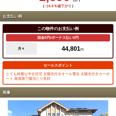
（
↓10.6％値下がり
）
お支払い例
この物件のお支払い例
頭金0円/ボーナス払い0円
44,801
月々
円
セールスポイント
とても綺麗な中古住宅 太陽光付きオール電化 太陽光付きカーポ
ート 南道路で陽当たり良好
画像