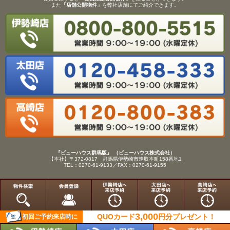
また
「店舗公開物件」
を弊社店舗にてご紹介できます。
『ビューハウス群馬版』 （ビューハウス株式会社）
【本社】〒372-0817 群馬県伊勢崎市連取本町158番地1
TEL：0270-61-9133／FAX：0270-61-9155
Copyright(C)View House(R)Inc.All Rights Reserved.
3,000
QUOカード
円分
プレゼント！
初回ご予約来店時に