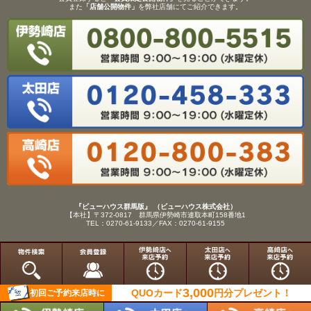
また
「店舗公開物件」
を弊社店舗にてご紹介できます。
『ビューハウス群馬版』 （ビューハウス株式会社）
【本社】〒372-0817 群馬県伊勢崎市連取本町158番地1
TEL：0270-61-9133／FAX：0270-61-9155
Copyright(C)View House(R)Inc.All Rights Reserved.
3,000
QUOカード
円分
プレゼント！
初回ご予約来店時に