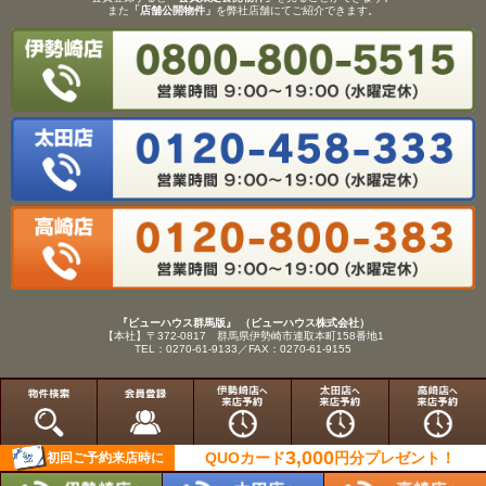
また
「店舗公開物件」
を弊社店舗にてご紹介できます。
『ビューハウス群馬版』 （ビューハウス株式会社）
【本社】〒372-0817 群馬県伊勢崎市連取本町158番地1
TEL：0270-61-9133／FAX：0270-61-9155
Copyright(C)View House(R)Inc.All Rights Reserved.
3,000
QUOカード
円分
プレゼント！
初回ご予約来店時に