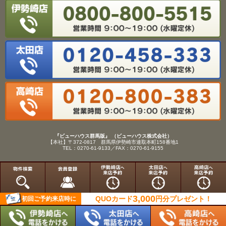
『ビューハウス群馬版』 （ビューハウス株式会社）
【本社】〒372-0817 群馬県伊勢崎市連取本町158番地1
TEL：0270-61-9133／FAX：0270-61-9155
Copyright(C)View House(R)Inc.All Rights Reserved.
3,000
QUOカード
円分
プレゼント！
初回ご予約来店時に