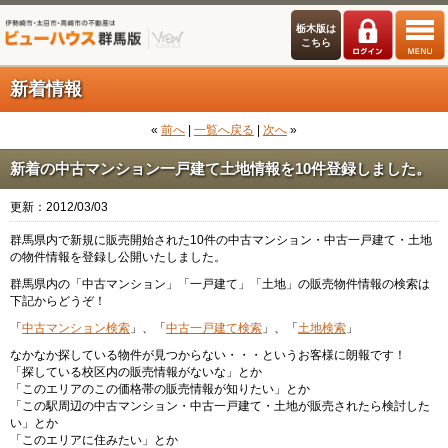
栃木版は
こちら
新着情報
«
前へ
|
一覧へ戻る
|
次へ
»
新着の中古マンション一戸建て土地情報を10件登録しました。
更新：2012/03/03
群馬県内で新規に販売開始された10件の中古マンション・中古一戸建て・土地
の物件情報を登録し公開いたしました。
群馬県内の「中古マンション」「一戸建て」「土地」の販売物件情報の検索は
下記からどうぞ！
「
中古マンション検索
」、「
中古一戸建て検索
」、「
土地検索
」
なかなか探している物件が見つからない・・・というお客様に朗報です！
「探している校区内の販売情報がないな」とか
「このエリアのこの価格帯の販売情報が知りたい」とか
「この駅周辺の中古マンション・中古一戸建て・土地が販売されたら検討した
い」とか
「このエリアに住みたい」とか