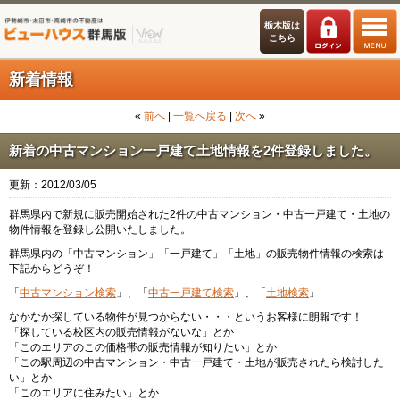
栃木版は
こちら
新着情報
«
前へ
|
一覧へ戻る
|
次へ
»
新着の中古マンション一戸建て土地情報を2件登録しました。
更新：2012/03/05
群馬県内で新規に販売開始された2件の中古マンション・中古一戸建て・土地の
物件情報を登録し公開いたしました。
群馬県内の「中古マンション」「一戸建て」「土地」の販売物件情報の検索は
下記からどうぞ！
「
中古マンション検索
」、「
中古一戸建て検索
」、「
土地検索
」
なかなか探している物件が見つからない・・・というお客様に朗報です！
「探している校区内の販売情報がないな」とか
「このエリアのこの価格帯の販売情報が知りたい」とか
「この駅周辺の中古マンション・中古一戸建て・土地が販売されたら検討した
い」とか
「このエリアに住みたい」とか