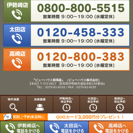
『ビューハウス群馬版』 （ビューハウス株式会社）
【本社】〒372-0817 群馬県伊勢崎市連取本町158番地1
TEL：0270-61-9133／FAX：0270-61-9155
Copyright(C)View House(R)Inc.All Rights Reserved.
3,000
QUOカード
円分
プレゼント！
初回ご予約来店時に