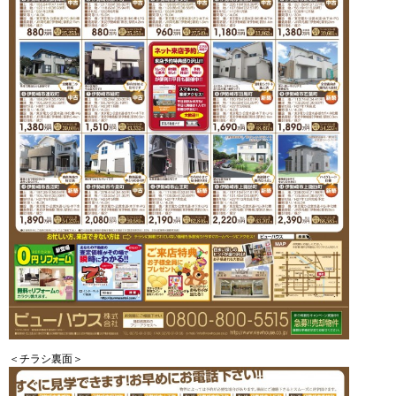
＜チラシ裏面＞