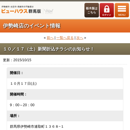
栃木版は
こちら
伊勢崎店のイベント情報
«
前へ
|
一覧へ戻る
|
次へ
»
１０／１７（土）新聞折込チラシのお知らせ！
更新：2015/10/15
開催日：
１０月１７日(土)
開催時間：
9：00～20：00
場所：
群馬県伊勢崎市連取町１３６８−１