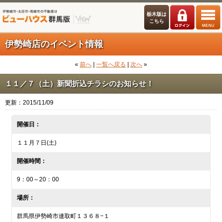
栃木版は
こちら
伊勢崎店のイベント情報
«
前へ
|
一覧へ戻る
|
次へ
»
１１／７（土）新聞折込チラシのお知らせ！
更新：2015/11/09
開催日：
１１月７日(土)
開催時間：
9：00～20：00
場所：
群馬県伊勢崎市連取町１３６８−１