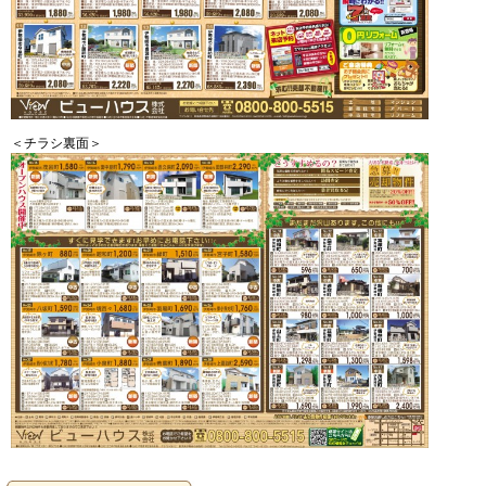
＜チラシ裏面＞