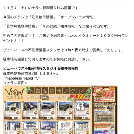
１１月７（土）のチラシ新聞折り込み情報です。
今回のチラシは「注目物件情報」「オープンハウス情報」
「見学可能物件情報」「その他紹介物件情報」など盛り沢山です。
初めての方限定！！！ご来店予約特典・もれなくクオカード１０００円分プレ
ゼント！！！
ビューハウスの不動産情報スタジオは９時〜夜８時まで営業しております。
駐車場も完備しておりますのでお気軽にお越し下さい。
ビューハウス不動産情報スタジオ＆物件情報館
群馬県伊勢崎市連取町１３６８−１
[mappress mapid=”5″]
＜チラシ表面＞