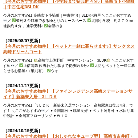
【今月のおすすめ物件】【小学校まで徒歩約４分♪】高崎市下小塙町
｜中古住宅3SLDK
今月のおすすめは 高崎市下小塙町｜中古住宅｜3LDK+納戸 ＼ここがおすすめ
／
並列３台駐車できるゆとりのカースペース
北部小学校 約２７０ｍ/
徒歩約４分 。通学便利♪
会話のき...
［2025/08/07更新］
【今月のおすすめ物件】【ペットと一緒に暮らせます♪】サンクタス
高崎ドリームコート
今月のおすすめは
高崎市上佐野町 中古マンション 3LDK
＼ここがおす
すめ
／
上信電鉄 佐野わたし駅まで徒歩約３分♪
大切なペットと一緒に暮
らせるお部屋♪（細則有）
ウォ...
［2024/11/17更新］
【今月のおすすめ物件】【ファインレジデンス高崎ステーションサ
イド】新築未入居 3ＬＤＫ
今月のおすすめは「3ＬＤＫ 新築未入居マンション 高崎駅東口徒歩4分」で
す！ ＼ここがおすすめ
／ ▼９階部分 ▼眺望良好 ▼ペット飼育可 ▼水回り集
中設計 ▼全居室フローリング ▼ＷＩＣ...
［2024/10/19更新］
【今月のおすすめ物件】【おしゃれなキューブ型】 高崎市吉井町・