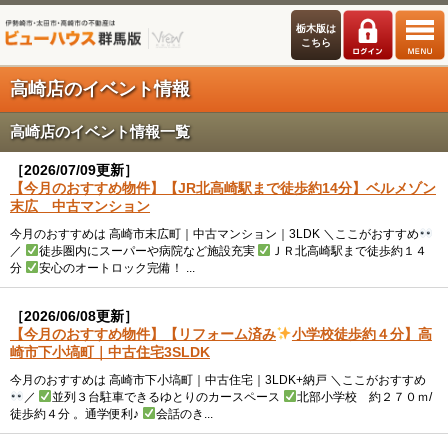
栃木版は
こちら
高崎店のイベント情報
高崎店のイベント情報一覧
［2026/07/09更新］
【今月のおすすめ物件】【JR北高崎駅まで徒歩約14分】ベルメゾン
末広 中古マンション
今月のおすすめは 高崎市末広町｜中古マンション｜3LDK ＼ここがおすすめ
／
徒歩圏内にスーパーや病院など施設充実
ＪＲ北高崎駅まで徒歩約１４
分
安心のオートロック完備！ ...
［2026/06/08更新］
【今月のおすすめ物件】【リフォーム済み
小学校徒歩約４分】高
崎市下小塙町｜中古住宅3SLDK
今月のおすすめは 高崎市下小塙町｜中古住宅｜3LDK+納戸 ＼ここがおすすめ
／
並列３台駐車できるゆとりのカースペース
北部小学校 約２７０ｍ/
徒歩約４分 。通学便利♪
会話のき...