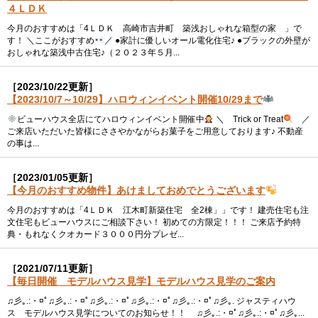
４ＬＤＫ
今月のおすすめは「4ＬＤＫ 高崎市吉井町 築浅おしゃれな箱型の家 」で
す！ ＼ここがおすすめ
／ ●家計に優しいオール電化住宅♪ ●ブラックの外壁が
おしゃれな築浅中古住宅♪（２０２３年５月...
［2023/10/22更新］
【2023/10/7～10/29】ハロウィンイベント開催10/29まで
ビューハウス全店にてハロウィンイベント開催中
＼ Trick or Treat
／
ご来店いただいた皆様にささやかながらお菓子をご用意しております♪ 不動産
の事は...
［2023/01/05更新］
【今月のおすすめ物件】あけましておめでとうございます
今月のおすすめは「4ＬＤＫ 江木町新築住宅 全2棟」」です！ 建売住宅も注
文住宅もビューハウスにご相談下さい！ 初めての方限定！！！ ご来店予約特
典・もれなくクオカード３０００円分プレゼ...
［2021/07/11更新］
【毎日開催 モデルハウス見学】モデルハウス見学のご案内
♫彡｡.:・¤ﾟ♫彡｡.:・¤ﾟ♫彡｡.:・¤ﾟ♫彡｡.:・¤ﾟ♫彡｡.:・¤ﾟ♫彡｡. ジャスティハウ
ス モデルハウス見学についてのお知らせ！！ ♫彡｡.:・¤ﾟ♫彡｡.:・¤ﾟ♫彡｡...