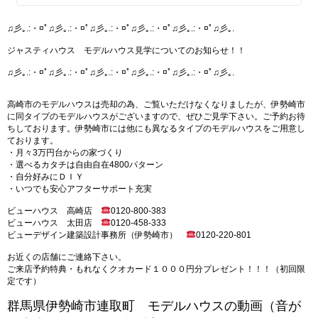
♫彡｡.:・¤ﾟ♫彡｡.:・¤ﾟ♫彡｡.:・¤ﾟ♫彡｡.:・¤ﾟ♫彡｡.:・¤ﾟ♫彡｡.
ジャスティハウス モデルハウス見学についてのお知らせ！！
♫彡｡.:・¤ﾟ♫彡｡.:・¤ﾟ♫彡｡.:・¤ﾟ♫彡｡.:・¤ﾟ♫彡｡.:・¤ﾟ♫彡｡.
高崎市のモデルハウスは売却の為、ご覧いただけなくなりましたが、伊勢崎市
に同タイプのモデルハウスがございますので、ぜひご見学下さい。ご予約お待
ちしております。伊勢崎市には他にも異なるタイプのモデルハウスをご用意し
ております。
・月々3万円台からの家づくり
・選べるカタチは自由自在4800パターン
・自分好みにＤＩＹ
・いつでも安心アフターサポート充実
ビューハウス 高崎店
0120-800-383
ビューハウス 太田店
0120-458-333
ビューデザイン建築設計事務所（伊勢崎市）
0120-220-801
お近くの店舗にご連絡下さい。
ご来店予約特典・もれなくクオカード１０００円分プレゼント！！！（初回限
定です）
群馬県伊勢崎市連取町 モデルハウスの動画（音が