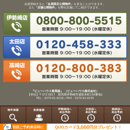
会員登録すると
「会員限定公開物件」
を見ることができます。
また
「店舗公開物件」
を弊社店舗にてご紹介できます。
『ビューハウス群馬版』 （ビューハウス株式会社）
【本社】〒372-0817 群馬県伊勢崎市連取本町158番地1
TEL：0270-61-9133／FAX：0270-61-9155
Copyright(C)View House(R)Inc.All Rights Reserved.
3,000
QUOカード
円分
プレゼント！
初回ご予約来店時に